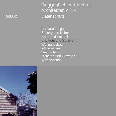
Guggenbichler + Netzer
Architekten
GmbH
Kontakt
Datenschutz
Denkmalpflege
Bildung und Kultur
Sport und Freizeit
Energetische Sanierung
Wohnungsbau
Wohnhäuser
Gesundheit
Industrie und Gewerbe
Wettbewerbe