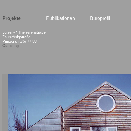
Projekte
Publikationen
Büroprofil
Luisen- / Theresienstraße
Zaunkönigstraße
Prinzenstraße 77-83
Gräfelfing