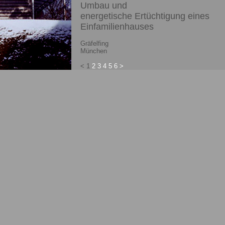
Umbau und
energetische Ertüchtigung eines
Einfamilienhauses
Gräfelfing
München
< 1
2
3
4
5
6
>